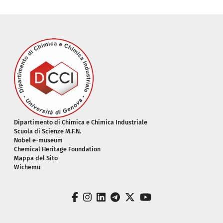
Piè di pagina
Dipartimento di Chimica e Chimica Industriale
Scuola di Scienze M.F.N.
Nobel e-museum
Chemical Heritage Foundation
Mappa del Sito
Wichemu
facebook
instagram
linkedin
telegram
twitter
youtube